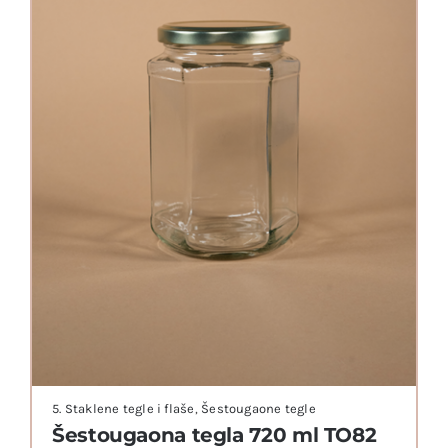
5. Staklene tegle i flaše
,
Šestougaone tegle
Šestougaona tegla 720 ml TO82