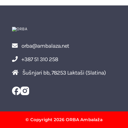
orba@ambalaza.net
+387 51 310 258
Šušnjari bb, 78253 Laktaši (Slatina)
© Copyright 2026 ORBA Ambalaža