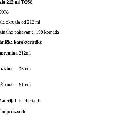
gla 212 ml TO58
0098
gla okrugla od 212 ml
ginalno pakovanje: 198 komada
hničke karakteristike
apremina
212ml
Visina
96mm
Širina
61mm
aterijal
bijelo staklo
ični proizvodi