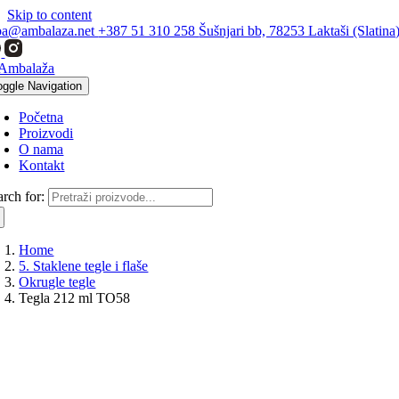
Skip to content
ba@ambalaza.net
+387 51 310 258
Šušnjari bb, 78253 Laktaši (Slatina
oggle Navigation
Početna
Proizvodi
O nama
Kontakt
arch for:
Home
5. Staklene tegle i flaše
Okrugle tegle
Tegla 212 ml TO58