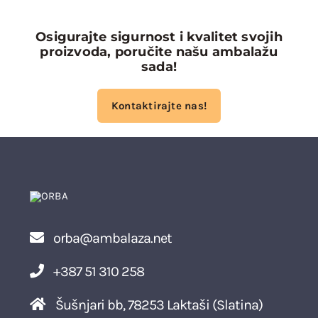
Osigurajte sigurnost i kvalitet svojih
proizvoda, poručite našu ambalažu
sada!
Kontaktirajte nas!
orba@ambalaza.net
+387 51 310 258
Šušnjari bb, 78253 Laktaši (Slatina)