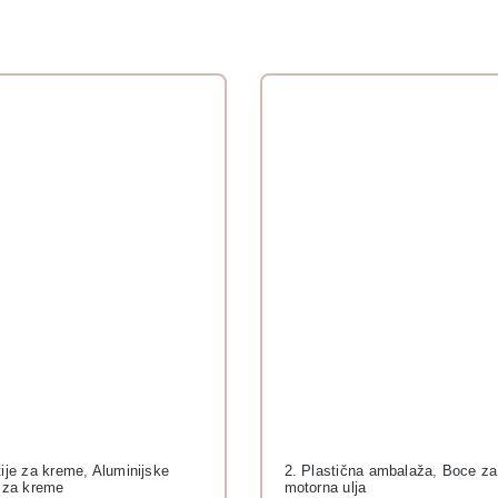
tije za kreme
,
Aluminijske
2. Plastična ambalaža
,
Boce za
e za kreme
motorna ulja