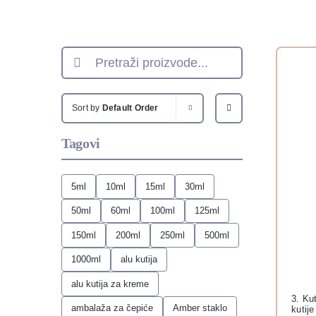
Search
for:
Sort by
Default Order
Tagovi
5ml
10ml
15ml
30ml
50ml
60ml
100ml
125ml
150ml
200ml
250ml
500ml
1000ml
alu kutija
alu kutija za kreme
3. Ku
ambalaža za čepiće
Amber staklo
kutij