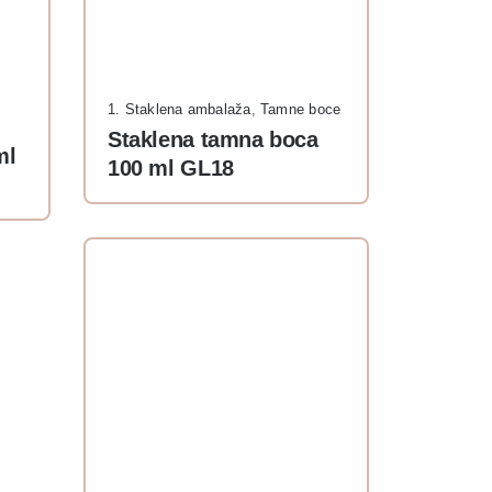
e
1. Staklena ambalaža
,
Tamne boce
Staklena tamna boca
ml
100 ml GL18