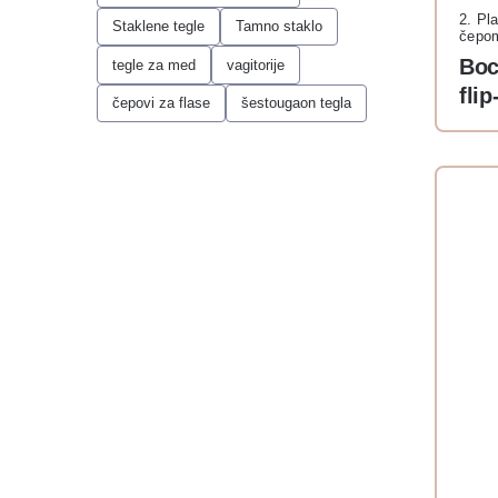
2. Pl
Staklene tegle
Tamno staklo
čepo
Boc
tegle za med
vagitorije
fli
čepovi za flase
šestougaon tegla