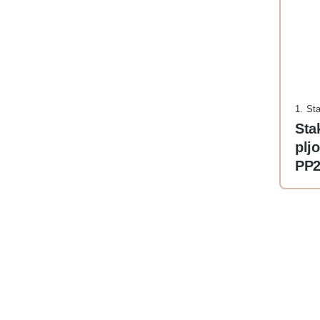
1. St
Sta
plj
PP2