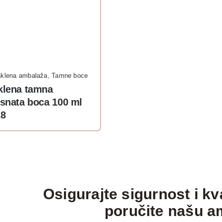
aklena ambalaža
,
Tamne boce
klena tamna
osnata boca 100 ml
8
Osigurajte sigurnost i kv
poručite našu a