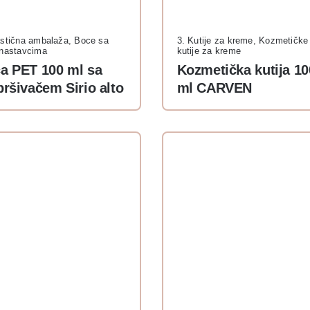
astična ambalaža
,
Boce sa
3. Kutije za kreme
,
Kozmetičke
 nastavcima
kutije za kreme
a PET 100 ml sa
Kozmetička kutija 10
pršivačem Sirio alto
ml CARVEN