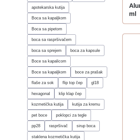
Alu
apotekarska kutija
ml
Boca sa kapaljkom
Boca sa pipetom
boca sa raspršivačem
boca sa sprejem
boca za kapsule
Boce sa kapalicom
Boce sa kapaljkom
boce za prašak
flaše za sok
flip top čep
gl18
hexagonal
klip klap čep
kozmetička kutija
kutija za kremu
pet boce
poklopci za tegle
pp28
raspršivač
sirup boca
staklena kozmetička kutija