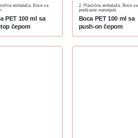
astična ambalaža
,
Boce sa
2. Plastična ambalaža
,
Boce za
m
praškaste materijale
a PET 100 ml sa
Boca PET 100 ml sa
p-top čepom
push-on čepom