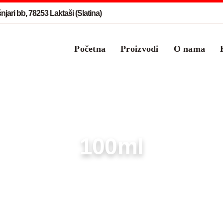
jari bb, 78253 Laktaši (Slatina)
Početna
Proizvodi
O nama
100ml