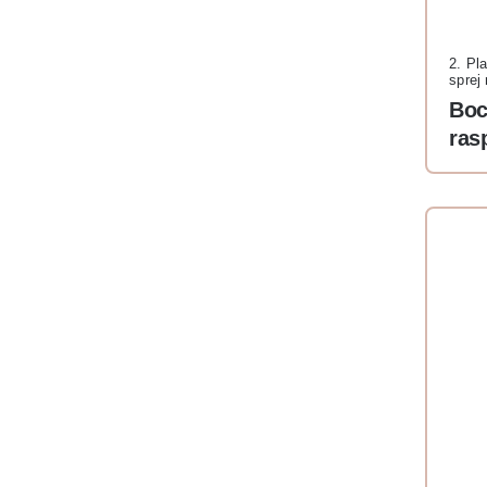
2. Pl
sprej
Boc
ras