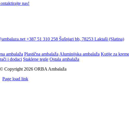
ontaktirajte nas!
@ambalaza.net
+387 51 310 258
Šušnjari bb, 78253 Laktaši (Slatina)
ena ambalaža
Plastična ambalaža
Aluminijska ambalaža
Kutije za krem
rači i dodaci
Staklene tegle
Ostala ambalaža
© Copyright 2026 ORBA Ambalaža
Page load link