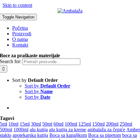
Skip to content
Toggle Navigation
Početna
Proizvodi
O nama
Kontakt
Boce za praškaste materijale
Search for:
Sort by
Default Order
Sort by
Default Order
Sort by
Name
Sort by
Date
Tagovi
5ml
10ml
15ml
30ml
50ml
60ml
100ml
125ml
150ml
200ml
250ml
500ml
1000ml
alu kutija
alu kutija za kreme
ambalaža za čepiće
Ambe
staklo
apotekarska kutija
Boca sa kapaljkom
Boca sa pipetom
boca sa