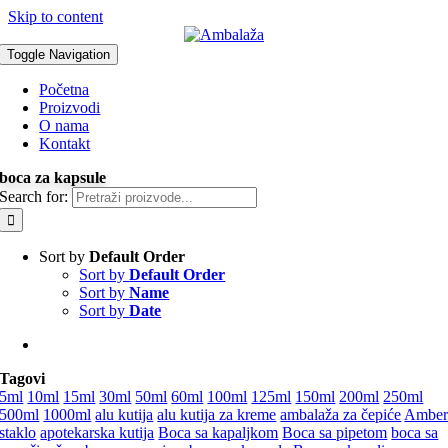
Skip to content
Toggle Navigation
Početna
Proizvodi
O nama
Kontakt
boca za kapsule
Search for:
Sort by
Default Order
Sort by
Default Order
Sort by
Name
Sort by
Date
Tagovi
5ml
10ml
15ml
30ml
50ml
60ml
100ml
125ml
150ml
200ml
250ml
500ml
1000ml
alu kutija
alu kutija za kreme
ambalaža za čepiće
Ambe
staklo
apotekarska kutija
Boca sa kapaljkom
Boca sa pipetom
boca sa