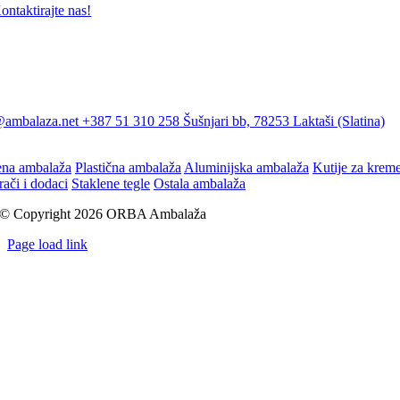
ontaktirajte nas!
@ambalaza.net
+387 51 310 258
Šušnjari bb, 78253 Laktaši (Slatina)
ena ambalaža
Plastična ambalaža
Aluminijska ambalaža
Kutije za krem
rači i dodaci
Staklene tegle
Ostala ambalaža
© Copyright 2026 ORBA Ambalaža
Page load link