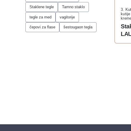
Staklene tegle
Tamno staklo
3. Ku
kutij
tegle za med
vagitorije
krem
Sta
čepovi za flase
šestougaon tegla
LAU