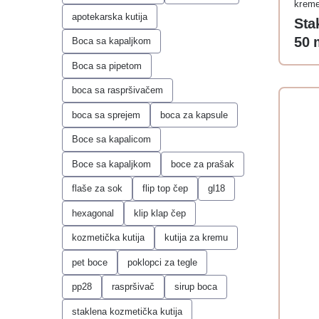
krem
apotekarska kutija
Sta
50 
Boca sa kapaljkom
Boca sa pipetom
boca sa raspršivačem
boca sa sprejem
boca za kapsule
Boce sa kapalicom
Boce sa kapaljkom
boce za prašak
flaše za sok
flip top čep
gl18
hexagonal
klip klap čep
kozmetička kutija
kutija za kremu
pet boce
poklopci za tegle
pp28
raspršivač
sirup boca
staklena kozmetička kutija