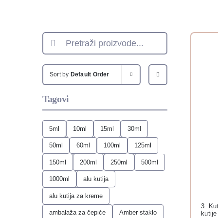
Search
for:
Sort by
Default Order
Tagovi
5ml
10ml
15ml
30ml
50ml
60ml
100ml
125ml
150ml
200ml
250ml
500ml
1000ml
alu kutija
alu kutija za kreme
3. Ku
ambalaža za čepiće
Amber staklo
kutij