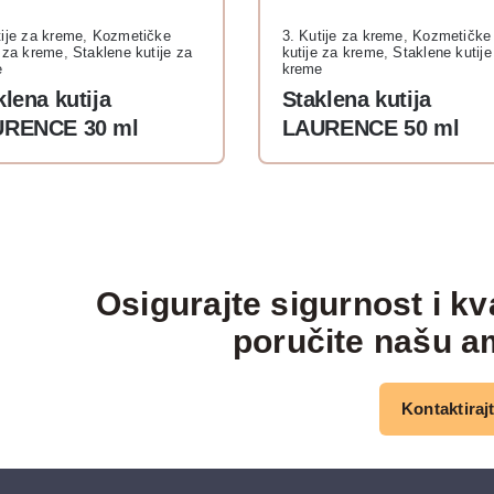
tije za kreme
,
Kozmetičke
3. Kutije za kreme
,
Kozmetičke
e za kreme
,
Staklene kutije za
kutije za kreme
,
Staklene kutije
e
kreme
klena kutija
Staklena kutija
RENCE 30 ml
LAURENCE 50 ml
Osigurajte sigurnost i kv
poručite našu a
Kontaktiraj