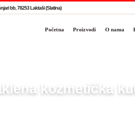
jari bb, 78253 Laktaši (Slatina)
Početna
Proizvodi
O nama
aklena kozmetička kut