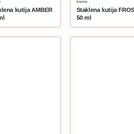
e
kreme
klena kutija AMBER
Staklena kutija FRO
ml
50 ml