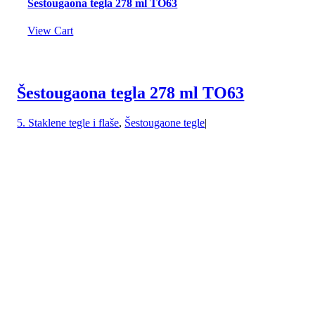
Šestougaona tegla 278 ml TO63
View Cart
Šestougaona tegla 278 ml TO63
5. Staklene tegle i flaše
,
Šestougaone tegle
|