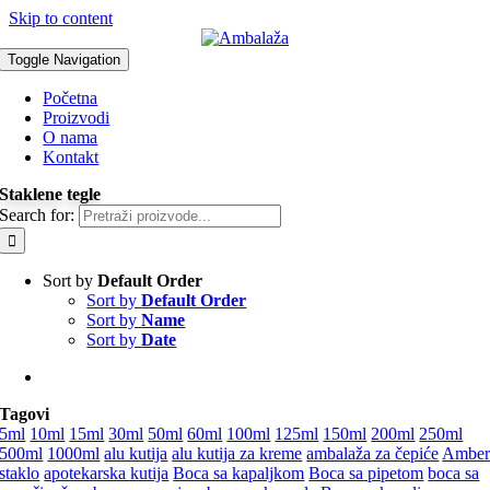
Skip to content
Toggle Navigation
Početna
Proizvodi
O nama
Kontakt
Staklene tegle
Search for:
Sort by
Default Order
Sort by
Default Order
Sort by
Name
Sort by
Date
Tagovi
5ml
10ml
15ml
30ml
50ml
60ml
100ml
125ml
150ml
200ml
250ml
500ml
1000ml
alu kutija
alu kutija za kreme
ambalaža za čepiće
Ambe
staklo
apotekarska kutija
Boca sa kapaljkom
Boca sa pipetom
boca sa