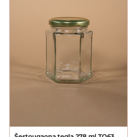
Šestougaona tegla 278 ml TO63