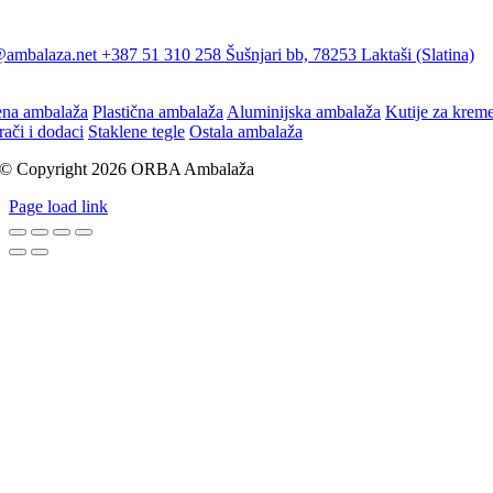
@ambalaza.net
+387 51 310 258
Šušnjari bb, 78253 Laktaši (Slatina)
ena ambalaža
Plastična ambalaža
Aluminijska ambalaža
Kutije za krem
rači i dodaci
Staklene tegle
Ostala ambalaža
© Copyright 2026 ORBA Ambalaža
Page load link