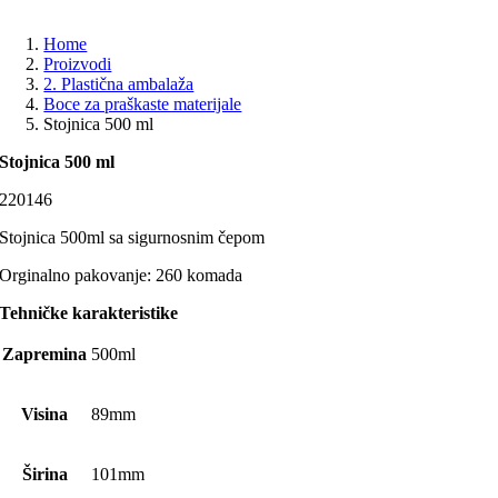
Home
Proizvodi
2. Plastična ambalaža
Boce za praškaste materijale
Stojnica 500 ml
Stojnica 500 ml
220146
Stojnica 500ml sa sigurnosnim čepom
Orginalno pakovanje: 260 komada
Tehničke karakteristike
Zapremina
500ml
Visina
89mm
Širina
101mm