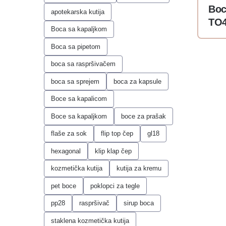
Boc
apotekarska kutija
TO
Boca sa kapaljkom
Boca sa pipetom
boca sa raspršivačem
boca sa sprejem
boca za kapsule
Boce sa kapalicom
Boce sa kapaljkom
boce za prašak
flaše za sok
flip top čep
gl18
hexagonal
klip klap čep
kozmetička kutija
kutija za kremu
pet boce
poklopci za tegle
pp28
raspršivač
sirup boca
staklena kozmetička kutija