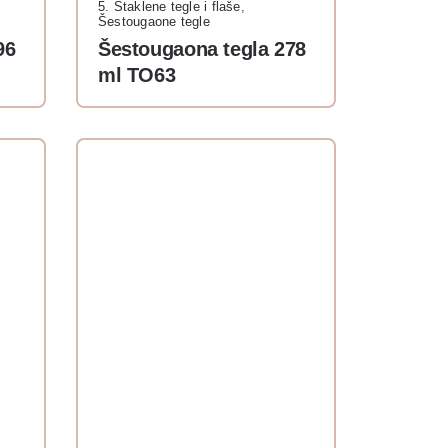
5. Staklene tegle i flaše
,
Šestougaone tegle
96
Šestougaona tegla 278
ml TO63