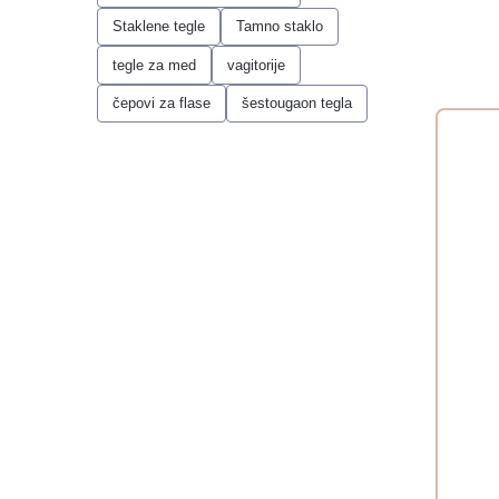
Staklene tegle
Tamno staklo
tegle za med
vagitorije
čepovi za flase
šestougaon tegla