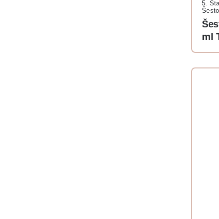
5. Sta
Šesto
Šes
ml 