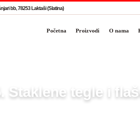
jari bb, 78253 Laktaši (Slatina)
Početna
Proizvodi
O nama
. Staklene tegle i fla