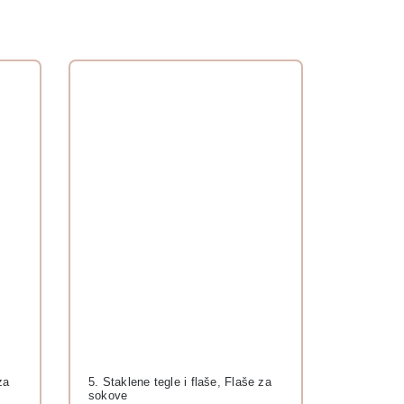
za
5. Staklene tegle i flaše
,
Flaše za
sokove