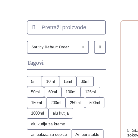
Search
for:
Sort by
Default Order
Tagovi
5ml
10ml
15ml
30ml
50ml
60ml
100ml
125ml
150ml
200ml
250ml
500ml
1000ml
alu kutija
alu kutija za kreme
5. Sta
ambalaža za čepiće
Amber staklo
soko