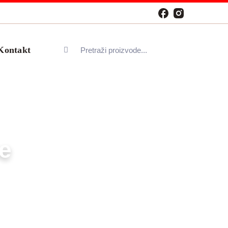
Search
Kontakt
for:
še