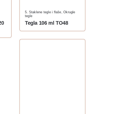
5. Staklene tegle i flaše
,
Okrugle
tegle
20
Tegla 106 ml TO48