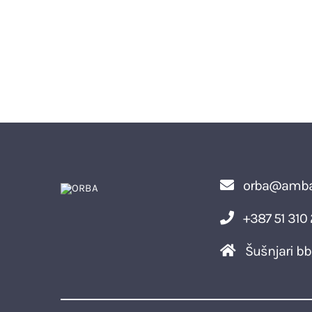
orba@ambal
+387 51 310
Šušnjari bb,