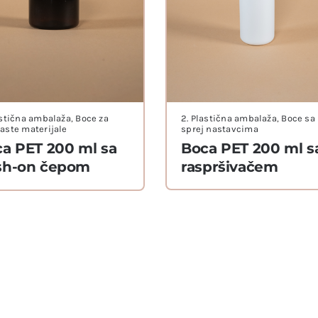
astična ambalaža
,
Boce za
2. Plastična ambalaža
,
Boce sa
aste materijale
sprej nastavcima
a PET 200 ml sa
Boca PET 200 ml s
sh-on čepom
raspršivačem