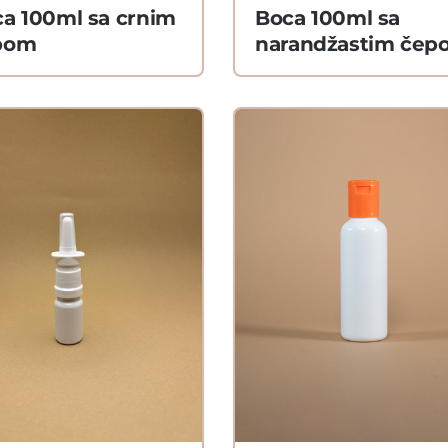
a 100ml sa crnim
Boca 100ml sa
pom
narandžastim čep