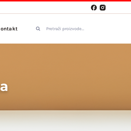
Search
ontakt
for:
ža