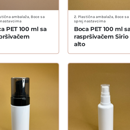
astična ambalaža
,
Boce sa
2. Plastična ambalaža
,
Boce sa
 nastavcima
sprej nastavcima
a PET 100 ml sa
Boca PET 100 ml s
pršivačem
raspršivačem Sirio
alto