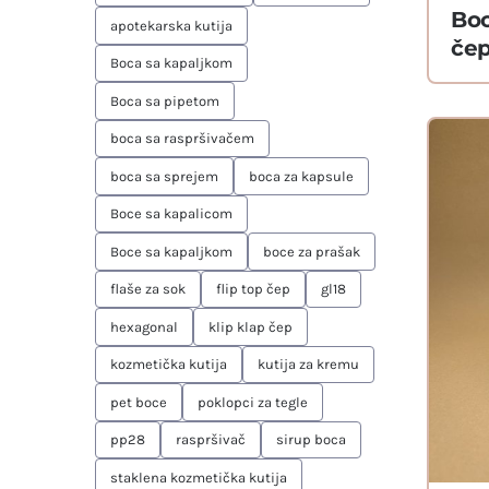
Boc
apotekarska kutija
če
Boca sa kapaljkom
Boca sa pipetom
boca sa raspršivačem
boca sa sprejem
boca za kapsule
Boce sa kapalicom
Boce sa kapaljkom
boce za prašak
flaše za sok
flip top čep
gl18
hexagonal
klip klap čep
kozmetička kutija
kutija za kremu
pet boce
poklopci za tegle
pp28
raspršivač
sirup boca
staklena kozmetička kutija