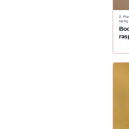
2. Pl
sprej
Boc
ras