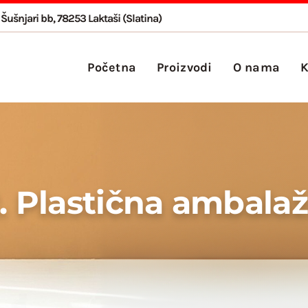
Šušnjari bb, 78253 Laktaši (Slatina)
Početna
Proizvodi
O nama
K
. Plastična ambala