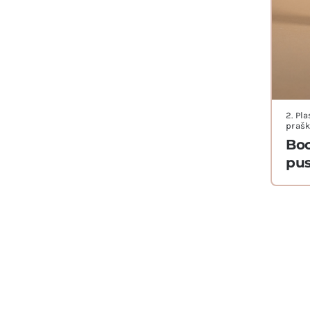
2. Pl
prašk
Boc
pu