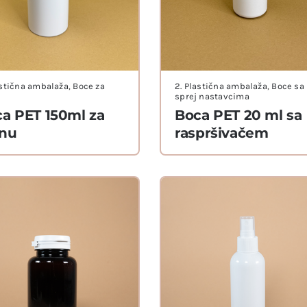
astična ambalaža
,
Boce za
2. Plastična ambalaža
,
Boce sa
u
sprej nastavcima
a PET 150ml za
Boca PET 20 ml sa
enu
raspršivačem