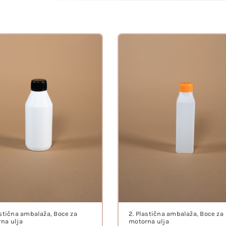
astična ambalaža
,
Boce za
2. Plastična ambalaža
,
Boce za
na ulja
motorna ulja