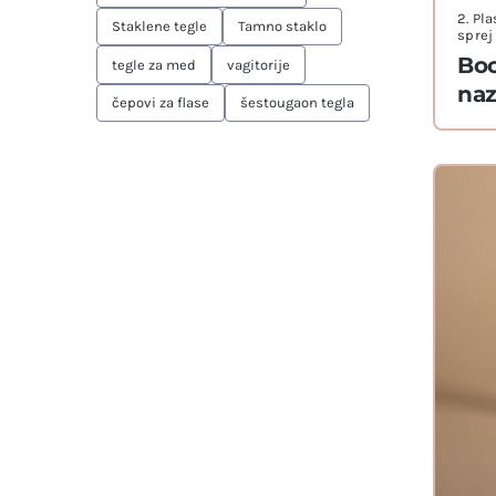
2. Pl
Staklene tegle
Tamno staklo
sprej
Boc
tegle za med
vagitorije
na
čepovi za flase
šestougaon tegla