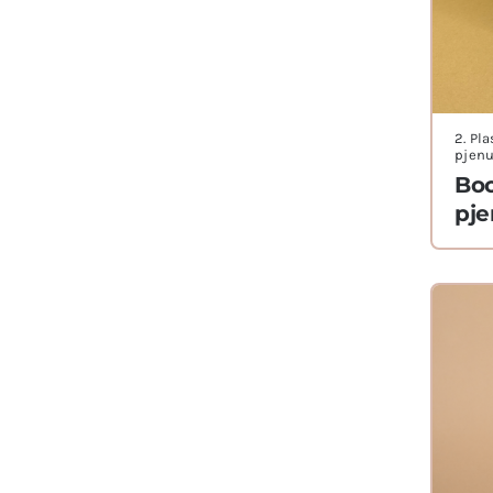
2. Pl
pjen
Boc
pj