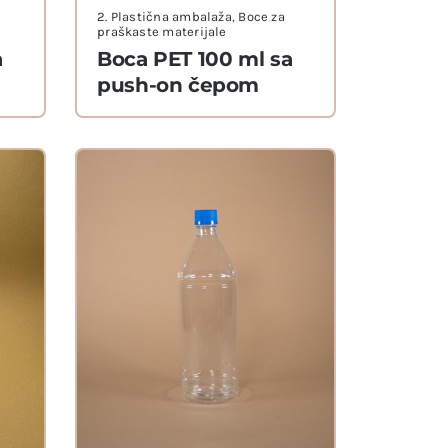
2. Plastična ambalaža
,
Boce za
praškaste materijale
a
Boca PET 100 ml sa
push-on čepom