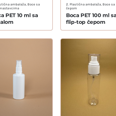
astična ambalaža
,
Boce sa
2. Plastična ambalaža
,
Boce sa
 nastavcima
čepom
a PET 10 ml sa
Boca PET 100 ml s
zalom
flip-top čepom