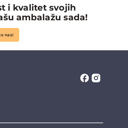
 i kvalitet svojih
našu ambalažu sada!
te nas!