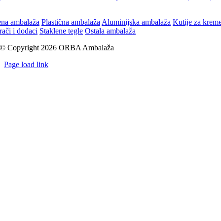
ena ambalaža
Plastična ambalaža
Aluminijska ambalaža
Kutije za krem
rači i dodaci
Staklene tegle
Ostala ambalaža
© Copyright 2026 ORBA Ambalaža
Page load link