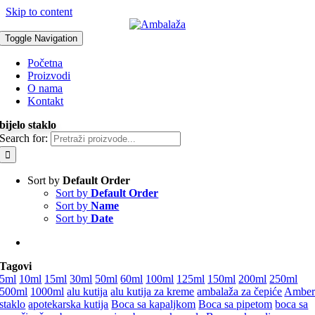
Skip to content
Toggle Navigation
Početna
Proizvodi
O nama
Kontakt
bijelo staklo
Search for:
Sort by
Default Order
Sort by
Default Order
Sort by
Name
Sort by
Date
Tagovi
5ml
10ml
15ml
30ml
50ml
60ml
100ml
125ml
150ml
200ml
250ml
500ml
1000ml
alu kutija
alu kutija za kreme
ambalaža za čepiće
Ambe
staklo
apotekarska kutija
Boca sa kapaljkom
Boca sa pipetom
boca sa