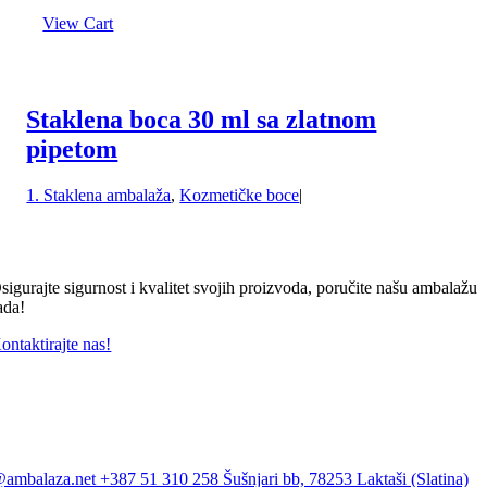
View Cart
Staklena boca 30 ml sa zlatnom
pipetom
1. Staklena ambalaža
,
Kozmetičke boce
|
sigurajte sigurnost i kvalitet svojih proizvoda, poručite našu ambalažu
ada!
ontaktirajte nas!
@ambalaza.net
+387 51 310 258
Šušnjari bb, 78253 Laktaši (Slatina)