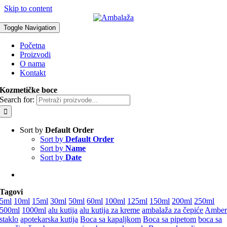
Skip to content
Toggle Navigation
Početna
Proizvodi
O nama
Kontakt
Kozmetičke boce
Search for:
Sort by
Default Order
Sort by
Default Order
Sort by
Name
Sort by
Date
Tagovi
5ml
10ml
15ml
30ml
50ml
60ml
100ml
125ml
150ml
200ml
250ml
500ml
1000ml
alu kutija
alu kutija za kreme
ambalaža za čepiće
Ambe
staklo
apotekarska kutija
Boca sa kapaljkom
Boca sa pipetom
boca sa