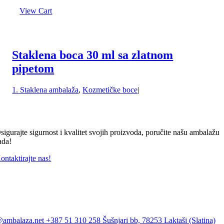
View Cart
Staklena boca 30 ml sa zlatnom
pipetom
1. Staklena ambalaža
,
Kozmetičke boce
|
sigurajte sigurnost i kvalitet svojih proizvoda, poručite našu ambalažu
ada!
ontaktirajte nas!
@ambalaza.net
+387 51 310 258
Šušnjari bb, 78253 Laktaši (Slatina)