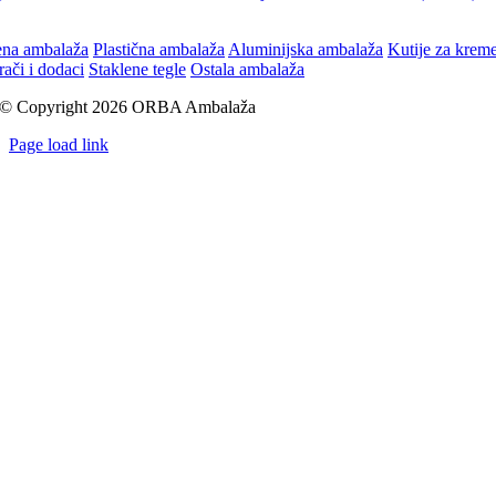
ena ambalaža
Plastična ambalaža
Aluminijska ambalaža
Kutije za krem
rači i dodaci
Staklene tegle
Ostala ambalaža
© Copyright 2026 ORBA Ambalaža
Page load link