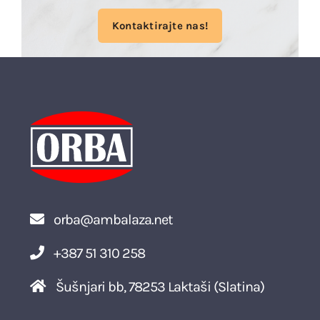
Kontaktirajte nas!
orba@ambalaza.net
+387 51 310 258
Šušnjari bb, 78253 Laktaši (Slatina)