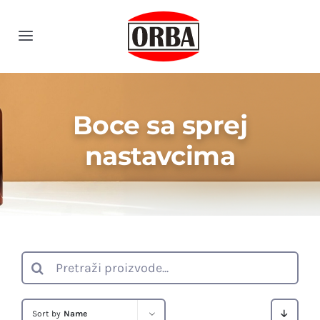
Skip
to
Toggle
content
Navigation
Početna
Boce sa sprej
Proizvodi
nastavcima
O nama
Kontakt
Search
for:
Sort by
Name