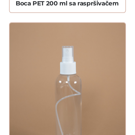
Boca PET 200 ml sa raspršivačem