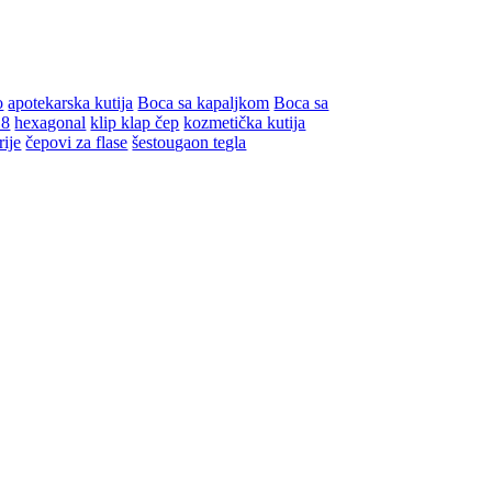
o
apotekarska kutija
Boca sa kapaljkom
Boca sa
18
hexagonal
klip klap čep
kozmetička kutija
rije
čepovi za flase
šestougaon tegla