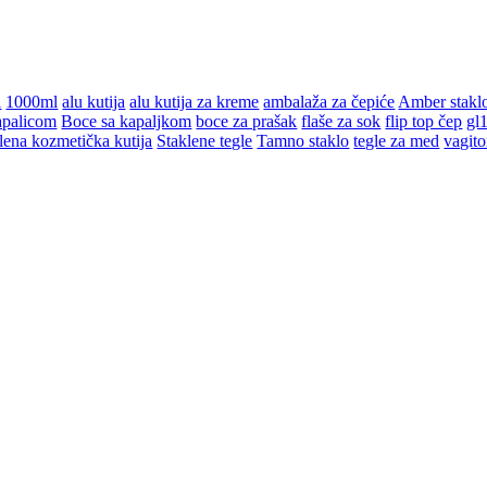
l
1000ml
alu kutija
alu kutija za kreme
ambalaža za čepiće
Amber stakl
apalicom
Boce sa kapaljkom
boce za prašak
flaše za sok
flip top čep
gl
lena kozmetička kutija
Staklene tegle
Tamno staklo
tegle za med
vagito