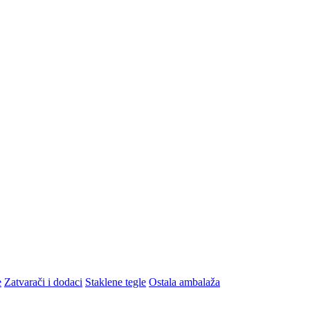
e
Zatvarači i dodaci
Staklene tegle
Ostala ambalaža