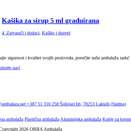
Kašika za sirup 5 ml graduirana
4. Zatvarači i dodaci
,
Kašike i dozeri
|
ajte sigurnost i kvalitet svojih proizvoda, poručite našu ambalažu sada!
tirajte nas!
@ambalaza.net
+387 51 310 258
Šušnjari bb, 78253 Laktaši (Slatina)
ena ambalaža
Plastična ambalaža
Aluminijska ambalaža
Kutije za krem
Copyright 2026 ORBA Ambalaža