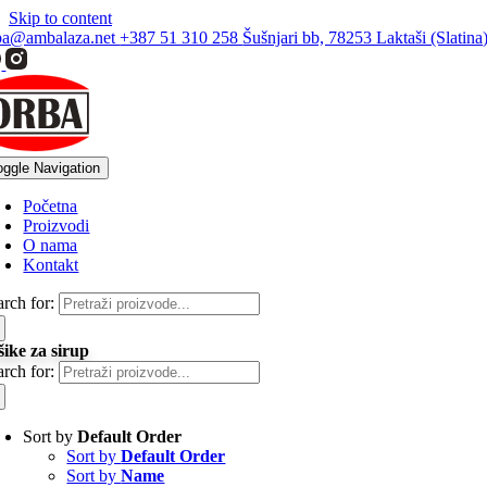
Skip to content
ba@ambalaza.net
+387 51 310 258
Šušnjari bb, 78253 Laktaši (Slatina
oggle Navigation
Početna
Proizvodi
O nama
Kontakt
arch for:
šike za sirup
arch for:
Sort by
Default Order
Sort by
Default Order
Sort by
Name