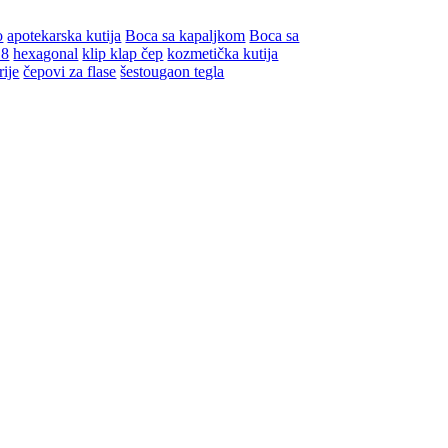
o
apotekarska kutija
Boca sa kapaljkom
Boca sa
18
hexagonal
klip klap čep
kozmetička kutija
rije
čepovi za flase
šestougaon tegla