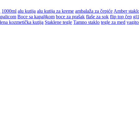
l
1000ml
alu kutija
alu kutija za kreme
ambalaža za čepiće
Amber stakl
apalicom
Boce sa kapaljkom
boce za prašak
flaše za sok
flip top čep
gl
lena kozmetička kutija
Staklene tegle
Tamno staklo
tegle za med
vagito