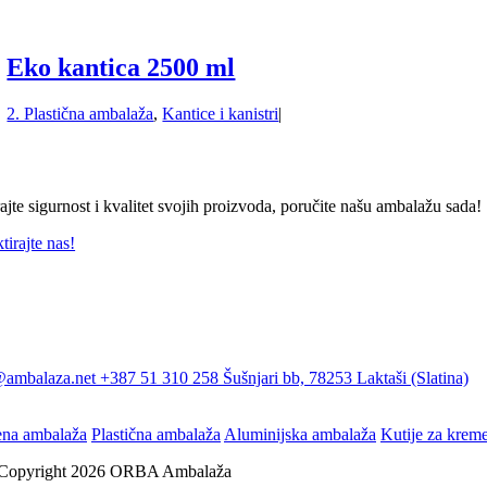
Eko kantica 2500 ml
2. Plastična ambalaža
,
Kantice i kanistri
|
ajte sigurnost i kvalitet svojih proizvoda, poručite našu ambalažu sada!
tirajte nas!
@ambalaza.net
+387 51 310 258
Šušnjari bb, 78253 Laktaši (Slatina)
ena ambalaža
Plastična ambalaža
Aluminijska ambalaža
Kutije za krem
Copyright 2026 ORBA Ambalaža