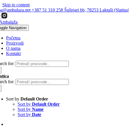
Skip to content
ba@ambalaza.net
+387 51 310 258
Šušnjari bb, 78253 Laktaši (Slatina
oggle Navigation
Početna
Proizvodi
O nama
Kontakt
arch for:
ntica
arch for:
Sort by
Default Order
Sort by
Default Order
Sort by
Name
Sort by
Date