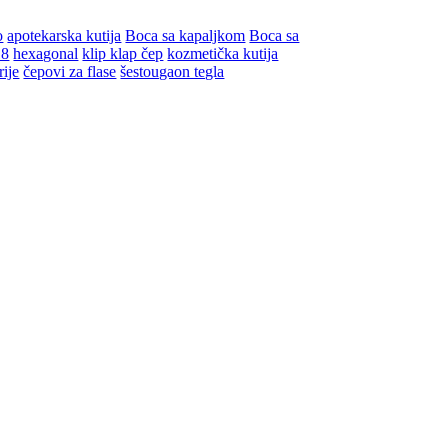
o
apotekarska kutija
Boca sa kapaljkom
Boca sa
18
hexagonal
klip klap čep
kozmetička kutija
rije
čepovi za flase
šestougaon tegla