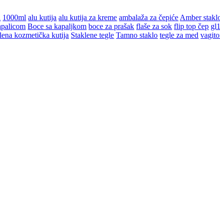
l
1000ml
alu kutija
alu kutija za kreme
ambalaža za čepiće
Amber stakl
apalicom
Boce sa kapaljkom
boce za prašak
flaše za sok
flip top čep
gl
lena kozmetička kutija
Staklene tegle
Tamno staklo
tegle za med
vagito