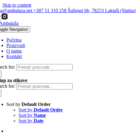
Skip to content
ba@ambalaza.net
+387 51 310 258
Šušnjari bb, 78253 Laktaši (Slatina
oggle Navigation
Početna
Proizvodi
O nama
Kontakt
arch for:
lup za stikove
arch for:
Sort by
Default Order
Sort by
Default Order
Sort by
Name
Sort by
Date