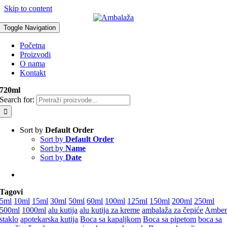
Skip to content
Toggle Navigation
Početna
Proizvodi
O nama
Kontakt
720ml
Search for:
Sort by
Default Order
Sort by
Default Order
Sort by
Name
Sort by
Date
Tagovi
5ml
10ml
15ml
30ml
50ml
60ml
100ml
125ml
150ml
200ml
250ml
500ml
1000ml
alu kutija
alu kutija za kreme
ambalaža za čepiće
Ambe
staklo
apotekarska kutija
Boca sa kapaljkom
Boca sa pipetom
boca sa