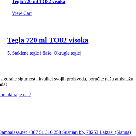
Tegla 720 ml TO82 visoka
View Cart
Tegla 720 ml TO82 visoka
5. Staklene tegle i flaše
,
Okrugle tegle
|
sigurajte sigurnost i kvalitet svojih proizvoda, poručite našu ambalažu
ada!
ontaktirajte nas!
@ambalaza.net
+387 51 310 258
Šušnjari bb, 78253 Laktaši (Slatina)