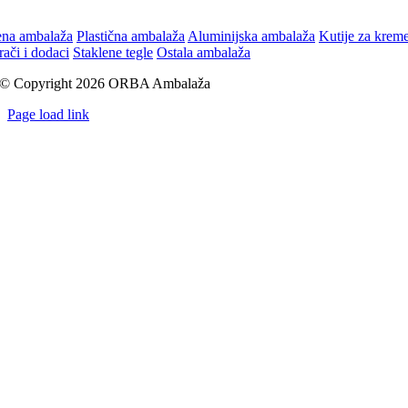
ena ambalaža
Plastična ambalaža
Aluminijska ambalaža
Kutije za krem
rači i dodaci
Staklene tegle
Ostala ambalaža
© Copyright 2026 ORBA Ambalaža
Page load link