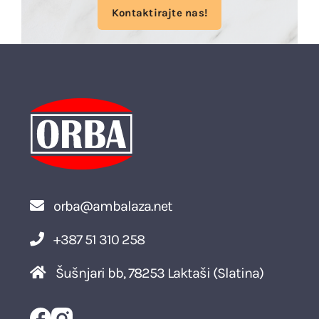
Kontaktirajte nas!
orba@ambalaza.net
+387 51 310 258
Šušnjari bb, 78253 Laktaši (Slatina)