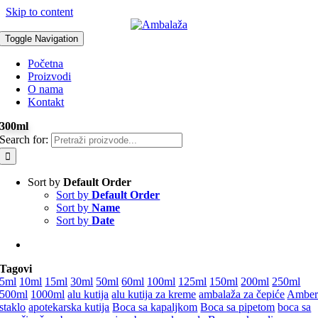
Skip to content
Toggle Navigation
Početna
Proizvodi
O nama
Kontakt
300ml
Search for:
Sort by
Default Order
Sort by
Default Order
Sort by
Name
Sort by
Date
Tagovi
5ml
10ml
15ml
30ml
50ml
60ml
100ml
125ml
150ml
200ml
250ml
500ml
1000ml
alu kutija
alu kutija za kreme
ambalaža za čepiće
Ambe
staklo
apotekarska kutija
Boca sa kapaljkom
Boca sa pipetom
boca sa