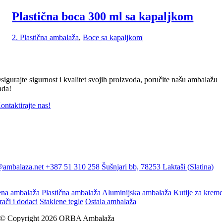
Plastična boca 300 ml sa kapaljkom
2. Plastična ambalaža
,
Boce sa kapaljkom
|
sigurajte sigurnost i kvalitet svojih proizvoda, poručite našu ambalažu
ada!
ontaktirajte nas!
@ambalaza.net
+387 51 310 258
Šušnjari bb, 78253 Laktaši (Slatina)
ena ambalaža
Plastična ambalaža
Aluminijska ambalaža
Kutije za krem
rači i dodaci
Staklene tegle
Ostala ambalaža
© Copyright 2026 ORBA Ambalaža