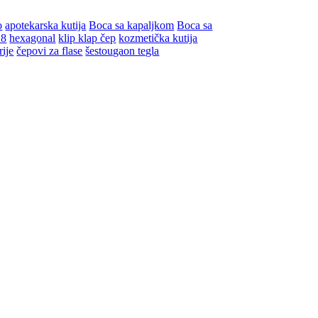
o
apotekarska kutija
Boca sa kapaljkom
Boca sa
18
hexagonal
klip klap čep
kozmetička kutija
rije
čepovi za flase
šestougaon tegla