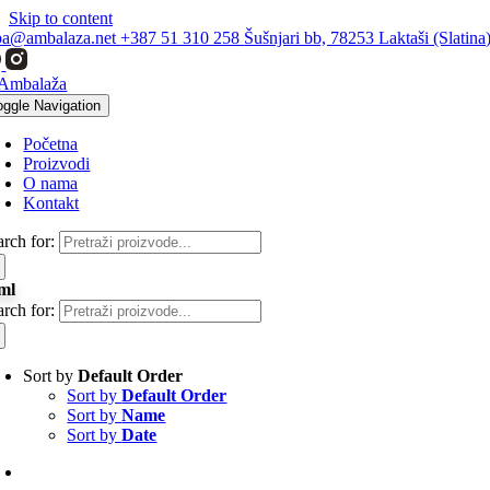
Skip to content
ba@ambalaza.net
+387 51 310 258
Šušnjari bb, 78253 Laktaši (Slatina
oggle Navigation
Početna
Proizvodi
O nama
Kontakt
arch for:
ml
arch for:
Sort by
Default Order
Sort by
Default Order
Sort by
Name
Sort by
Date