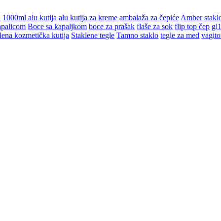
l
1000ml
alu kutija
alu kutija za kreme
ambalaža za čepiće
Amber stakl
apalicom
Boce sa kapaljkom
boce za prašak
flaše za sok
flip top čep
gl
lena kozmetička kutija
Staklene tegle
Tamno staklo
tegle za med
vagito