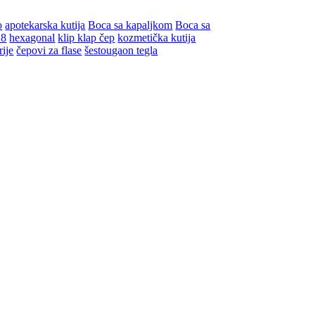
o
apotekarska kutija
Boca sa kapaljkom
Boca sa
18
hexagonal
klip klap čep
kozmetička kutija
rije
čepovi za flase
šestougaon tegla