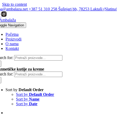
Skip to content
ba@ambalaza.net
+387 51 310 258
Šušnjari bb, 78253 Laktaši (Slatina
oggle Navigation
Početna
Proizvodi
O nama
Kontakt
arch for:
zmetičke kutije za kreme
arch for:
Sort by
Default Order
Sort by
Default Order
Sort by
Name
Sort by
Date