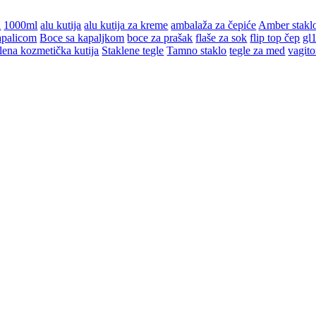
l
1000ml
alu kutija
alu kutija za kreme
ambalaža za čepiće
Amber stakl
apalicom
Boce sa kapaljkom
boce za prašak
flaše za sok
flip top čep
gl
lena kozmetička kutija
Staklene tegle
Tamno staklo
tegle za med
vagito