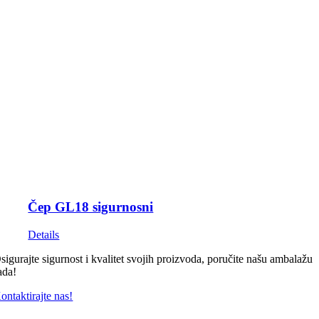
Čep GL18 sigurnosni
Details
sigurajte sigurnost i kvalitet svojih proizvoda, poručite našu ambalažu
ada!
ontaktirajte nas!