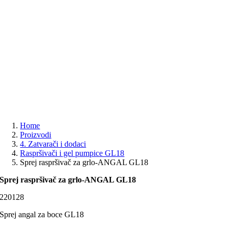
Home
Proizvodi
4. Zatvarači i dodaci
Raspršivači i gel pumpice GL18
Sprej raspršivač za grlo-ANGAL GL18
Sprej raspršivač za grlo-ANGAL GL18
220128
Sprej angal za boce GL18