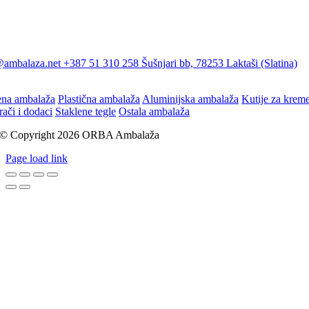
@ambalaza.net
+387 51 310 258
Šušnjari bb, 78253 Laktaši (Slatina)
ena ambalaža
Plastična ambalaža
Aluminijska ambalaža
Kutije za krem
rači i dodaci
Staklene tegle
Ostala ambalaža
© Copyright 2026 ORBA Ambalaža
Page load link