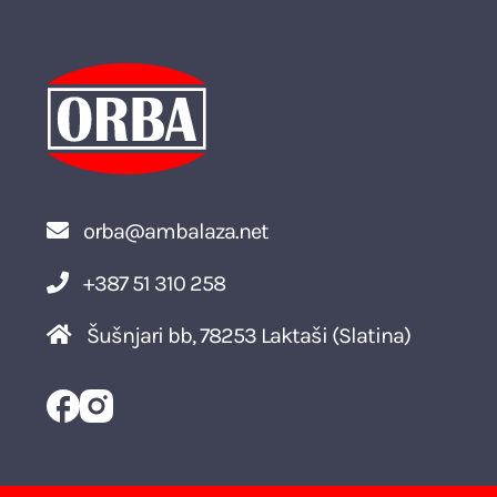
orba@ambalaza.net
+387 51 310 258
Šušnjari bb, 78253 Laktaši (Slatina)