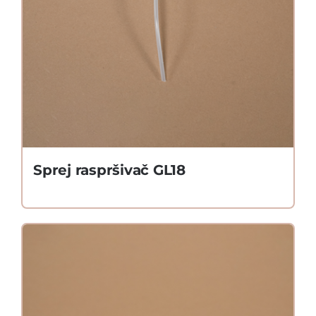
Sprej raspršivač GL18