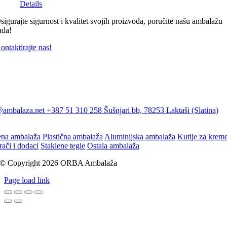
Details
sigurajte sigurnost i kvalitet svojih proizvoda, poručite našu ambalažu
ada!
ontaktirajte nas!
@ambalaza.net
+387 51 310 258
Šušnjari bb, 78253 Laktaši (Slatina)
ena ambalaža
Plastična ambalaža
Aluminijska ambalaža
Kutije za krem
rači i dodaci
Staklene tegle
Ostala ambalaža
© Copyright 2026 ORBA Ambalaža
Page load link