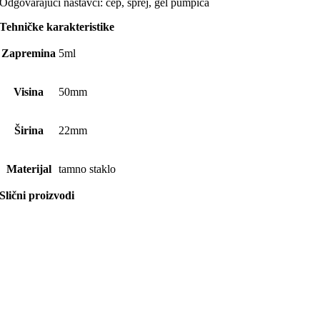
Odgovarajući nastavci: čep, sprej, gel pumpica
Tehničke karakteristike
Zapremina
5ml
Visina
50mm
Širina
22mm
Materijal
tamno staklo
Slični proizvodi