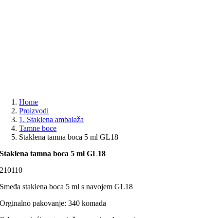
Home
Proizvodi
1. Staklena ambalaža
Tamne boce
Staklena tamna boca 5 ml GL18
Staklena tamna boca 5 ml GL18
210110
Smeđa staklena boca 5 ml s navojem GL18
Orginalno pakovanje: 340 komada