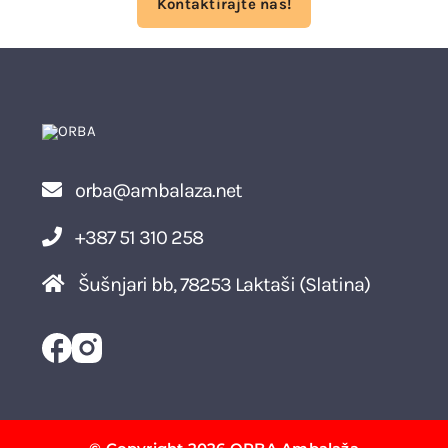
Kontaktirajte nas!
orba@ambalaza.net
+387 51 310 258
Šušnjari bb, 78253 Laktaši (Slatina)