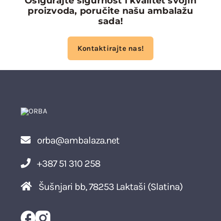
Osigurajte sigurnost i kvalitet svojih
proizvoda, poručite našu ambalažu
sada!
Kontaktirajte nas!
orba@ambalaza.net
+387 51 310 258
Šušnjari bb, 78253 Laktaši (Slatina)