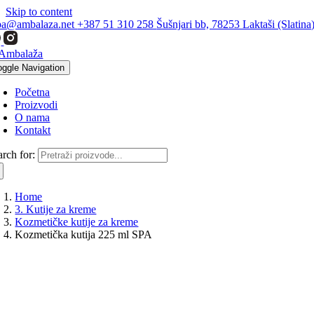
Skip to content
ba@ambalaza.net
+387 51 310 258
Šušnjari bb, 78253 Laktaši (Slatina
oggle Navigation
Početna
Proizvodi
O nama
Kontakt
arch for:
Home
3. Kutije za kreme
Kozmetičke kutije za kreme
Kozmetička kutija 225 ml SPA