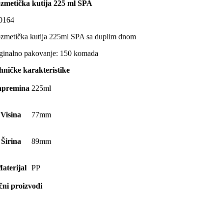
zmetička kutija 225 ml SPA
0164
zmetička kutija 225ml SPA sa duplim dnom
ginalno pakovanje: 150 komada
hničke karakteristike
apremina
225ml
Visina
77mm
Širina
89mm
aterijal
PP
ični proizvodi